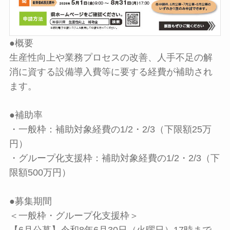
●概要
生産性向上や業務プロセスの改善、人手不足の解
消に資する設備導入費等に要する経費が補助され
ます。
●補助率
・一般枠：補助対象経費の1/2・2/3（下限額25万
円）
・グループ化支援枠：補助対象経費の1/2・2/3（下
限額500万円）
●募集期間
＜一般枠・グループ化支援枠＞
【6月公募】令和8年6月30日（火曜日）17時まで