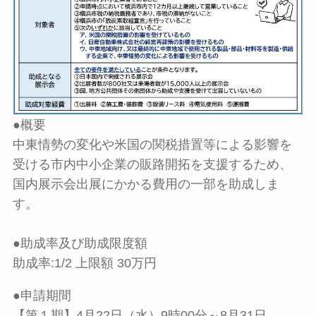
●概要
中東情勢の変化や米国の関税措置等による影響を
受ける市内中小企業の販路開拓を支援するため、
国内展示会出展にかかる費用の一部を助成しま
す。
●助成率及び助成限度額
助成率:1/2 上限額 30万円
●申請期間
【第１期】4月22日（水）9時00分～8月31日