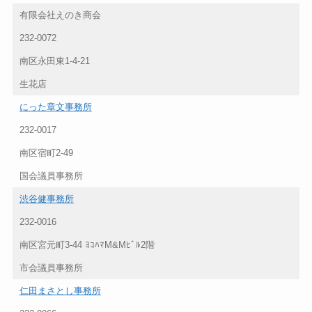
有限会社えのき商会
232-0072
南区永田東1-4-21
生花店
にった章文事務所
232-0017
南区宿町2-49
国会議員事務所
渋谷健事務所
232-0016
南区宮元町3-44 ﾖｺﾊﾏM&Mﾋﾞﾙ2階
市会議員事務所
仁田まさとし事務所