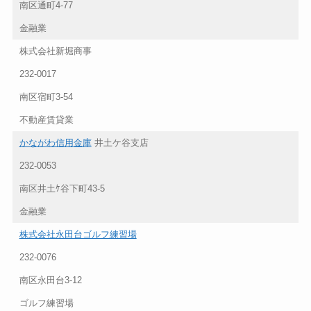
南区通町4-77
金融業
株式会社新堀商事
232-0017
南区宿町3-54
不動産賃貸業
かながわ信用金庫
井土ケ谷支店
232-0053
南区井土ｹ谷下町43-5
金融業
株式会社永田台ゴルフ練習場
232-0076
南区永田台3-12
ゴルフ練習場